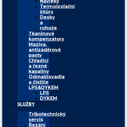
Návleky
Termoizolační
šňůry
Desky
a
rohože
Tkaninové
kompenzátory
Maziva,
antizáděrové
pasty
Chladicí
a řezné
kapaliny
Odmašťovadla
a čističe
LPS&DYKEM
LPS
DYKEM
SLUŽBY
Tribotechnický
servis
Řezání