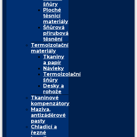
šňůry
Ploché
těsnicí
materiály
Šňůrová
přírubová
těsnění
Termoizolační
materiály
Tkaniny
a papír
Návleky
Termoizolační
šňůry
Desky a
rohože
Tkaninové
kompenzátory
Maziva,
antizáděrové
pasty
Chladicí a
řezné