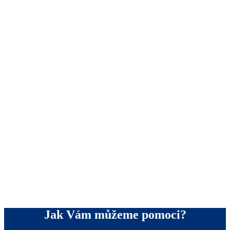
Vítejte na stránkách Höck Systems s. r. o.
Jak Vám můžeme pomoci?