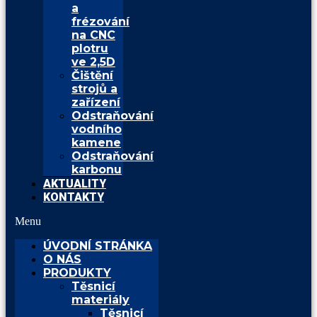
a
frézování
na CNC
plotru
ve 2,5D
Čištění
strojů a
zařízení
Odstraňování
vodního
kamene
Odstraňování
karbonu
AKTUALITY
KONTAKTY
Menu
ÚVODNÍ STRÁNKA
O NÁS
PRODUKTY
Těsnicí
materiály
Těsnicí