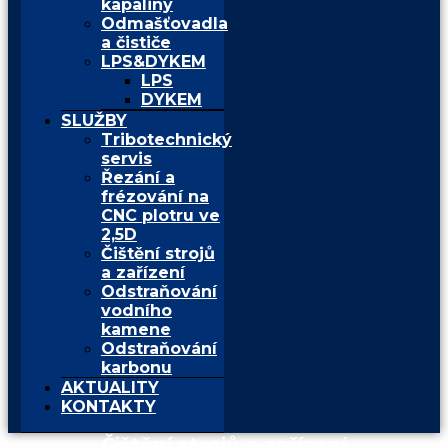
kapaliny
Odmašťovadla
a čističe
LPS&DYKEM
LPS
DYKEM
SLUŽBY
Tribotechnický
servis
Řezání a
frézování na
CNC plotru ve
2,5D
Čištění strojů
a zařízení
Odstraňování
vodního
kamene
Odstraňování
karbonu
AKTUALITY
KONTAKTY
Čištění strojů a zařízení